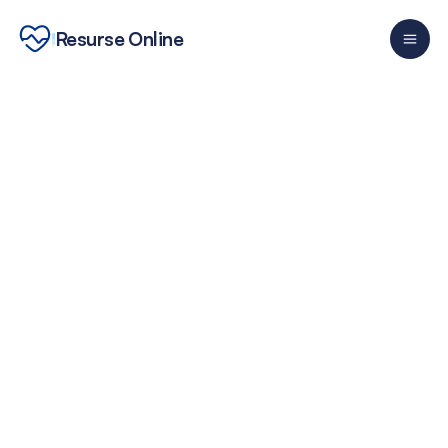
Resurse Online
Despre
Servicii
Resurse
Cariere
Contact